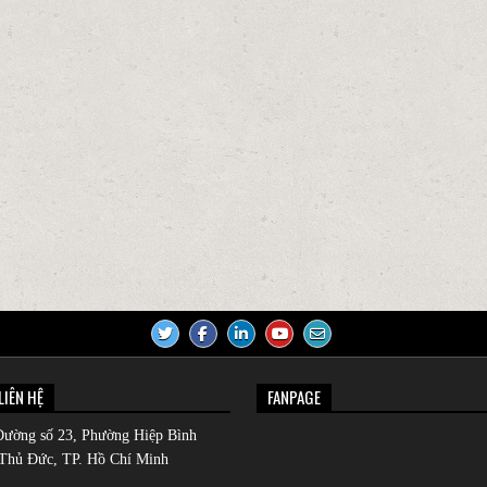
LIÊN HỆ
FANPAGE
Đường số 23, Phường Hiệp Bình
Thủ Đức, TP. Hồ Chí Minh