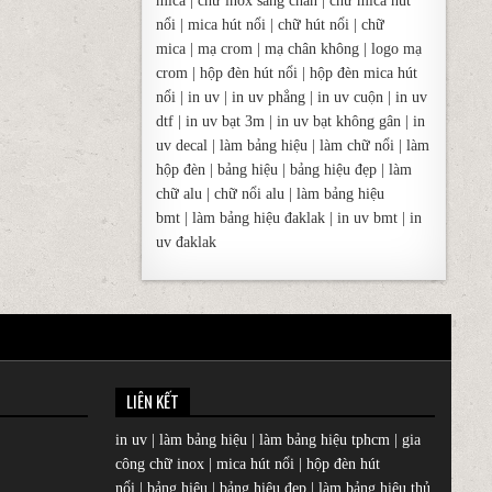
mica
|
chữ inox sáng chân
|
chữ mica hút
nổi
|
mica hút nổi
|
chữ hút nổi
|
chữ
mica
|
mạ crom
|
mạ chân không
|
logo mạ
crom
|
hộp đèn hút nổi
|
hộp đèn mica hút
nổi
|
in uv
|
in uv phẳng
|
in uv cuộn
|
in uv
dtf
|
in uv bạt 3m
|
in uv bạt không gân
|
in
uv decal
|
làm bảng hiệu
|
làm chữ nổi
|
làm
hộp đèn
|
bảng hiệu
|
bảng hiệu đẹp
|
làm
chữ alu
|
chữ nổi alu
|
làm bảng hiệu
bmt
|
làm bảng hiệu đaklak
|
in uv bmt
|
in
uv đaklak
LIÊN KẾT
in uv
|
làm bảng hiệu
|
làm bảng hiệu tphcm
|
gia
công chữ inox
|
mica hút nổi
|
hộp đèn hút
nổi
|
bảng hiệu
|
bảng hiệu đẹp
|
làm bảng hiệu thủ