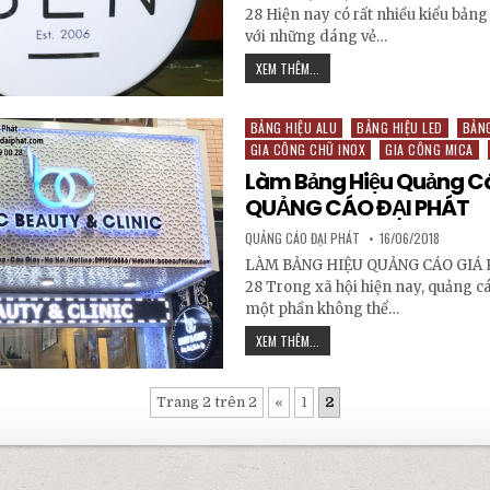
28 Hiện nay có rất nhiều kiểu bảng
với những dáng vẻ…
BẢNG HIỆU HỘP ĐÈN QUẢNG CÁO
XEM THÊM...
BẢNG HIỆU ALU
BẢNG HIỆU LED
BẢNG
Posted in
GIA CÔNG CHỮ INOX
GIA CÔNG MICA
Làm Bảng Hiệu Quảng Cá
QUẢNG CÁO ĐẠI PHÁT
AUTHOR:
PUBLISHED DATE:
QUẢNG CÁO ĐẠI PHÁT
16/06/2018
LÀM BẢNG HIỆU QUẢNG CÁO GIÁ R
28 Trong xã hội hiện nay, quảng cá
một phần không thể…
LÀM BẢNG HIỆU QUẢNG CÁO GIÁ 
XEM THÊM...
Trang 2 trên 2
«
1
2