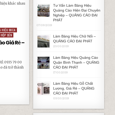
 hiệu khác nhau
Tư Vấn Làm Bảng Hiệu
Quảng Cáo Hiện Đại Chuyên
Nghiệp – QUẢNG CÁO ĐẠI
 ĐẸP – QUẢNG CÁO ĐẠI PHÁT
PHÁT
07/09/2019
 HIỆU MICA
HỘP ĐÈN
Làm Bảng Hiệu Chữ Nổi –
QUẢNG CÁO ĐẠI PHÁT
o Giá Rẻ –
23/05/2019
Làm Bảng Hiệu Quảng Cáo
Ẻ 0935 79 00
Quận Bình Thạnh – QUẢNG
CÁO ĐẠI PHÁT
o đã trở thành
17/05/2019
RẺ – QUẢNG CÁO ĐẠI PHÁT
Làm Bảng Hiệu Gỗ Chất
Lượng, Giá Rẻ – QUẢNG
CÁO ĐẠI PHÁT
03/05/2019