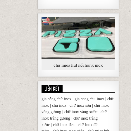
chữ mica hút nổi hông inox
LIÊN KẾT
gia công chữ inox
|
gia cong chu inox
|
chữ
inox
|
chu inox
|
chữ inox sơn
|
chữ inox
vàng gương
|
chữ inox vàng xước
|
chữ
inox trắng gương
|
chữ inox trắng
xước
|
chữ inox đen
|
chữ inox đế