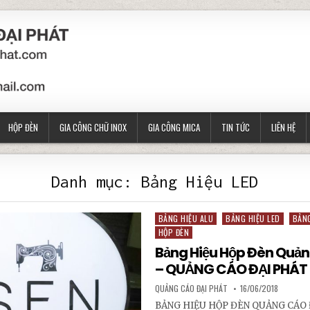
HỘP ĐÈN
GIA CÔNG CHỮ INOX
GIA CÔNG MICA
TIN TỨC
LIÊN HỆ
Danh mục:
Bảng Hiệu LED
BẢNG HIỆU ALU
BẢNG HIỆU LED
BẢNG
Posted in
HỘP ĐÈN
Bảng Hiệu Hộp Đèn Quả
– QUẢNG CÁO ĐẠI PHÁT
AUTHOR:
PUBLISHED DATE:
QUẢNG CÁO ĐẠI PHÁT
16/06/2018
BẢNG HIỆU HỘP ĐÈN QUẢNG CÁO Đ