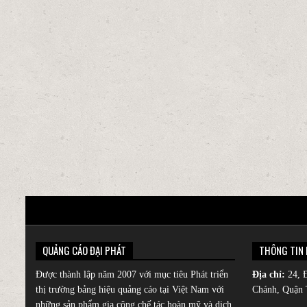
QUẢNG CÁO ĐẠI PHÁT
THÔNG TIN 
Được thành lập năm 2007 với mục tiêu Phát triển
Địa chỉ:
24, 
thị trường
bảng hiệu quảng cáo
tại Việt Nam với
Chánh, Quận 
những sản phẩm gia công chế tác hoàn mỹ và dịch