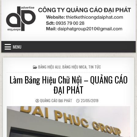
Skip to content
MENU
POSTED IN
BẢNG HIỆU ALU
,
BẢNG HIỆU MICA
,
TIN TỨC
Làm Bảng Hiệu Chữ Nổi – QUẢNG CÁO
ĐẠI PHÁT
AUTHOR:
PUBLISHED DATE:
QUẢNG CÁO ĐẠI PHÁT
23/05/2019