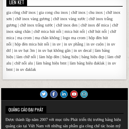
LIÊN KẾT
gia công chữ inox
|
gia cong chu inox
|
chữ inox
|
chu inox
|
chữ inox
sơn
|
chữ inox vàng gương
|
chữ inox vàng xước
|
chữ inox trắng
gương
|
chữ inox trắng xước
|
chữ inox đen
|
chữ inox đế mica
|
chữ
inox sáng chân
|
chữ mica hút nổi
|
mica hút nổi
|
chữ hút nổi
|
chữ
mica
|
mạ crom
|
mạ chân không
|
logo mạ crom
|
hộp đèn hút
nổi
|
hộp đèn mica hút nổi
|
in uv
|
in uv phẳng
|
in uv cuộn
|
in uv
dtf
|
in uv bạt 3m
|
in uv bạt không gân
|
in uv decal
|
làm bảng
hiệu
|
làm chữ nổi
|
làm hộp đèn
|
bảng hiệu
|
bảng hiệu đẹp
|
làm chữ
alu
|
chữ nổi alu
|
làm bảng hiệu bmt
|
làm bảng hiệu đaklak
|
in uv
bmt
|
in uv đaklak
QUẢNG CÁO ĐẠI PHÁT
Được thành lập năm 2007 với mục tiêu Phát triển thị trường
bảng hiệu
quảng cáo
tại Việt Nam với những sản phẩm gia công chế tác hoàn mỹ